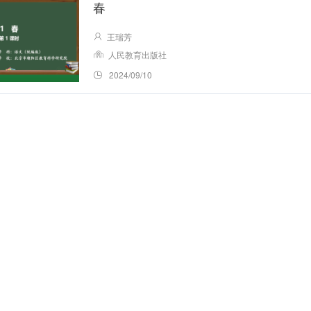
春
七
王瑞芳
年
人民教育出版社
级 ·
上
2024/09/10
册 ·
统
编
版