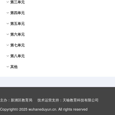
第三单元
5 搭石
第四单元
6 将相和
9 猎人海力布
7 什么比猎豹的速度更快
第五单元
10 牛郎织女（一）
12 古诗三首
8 冀中的地道战
11* 牛郎织女（二）
第六单元
13 少年中国说（节选）
16 太阳
习作：“漫画”老师
口语交际：讲民间故事
14 圆明园的毁灭
第七单元
17 松鼠
18 慈母情深
语文园地
习作：缩写故事
15* 小岛
习作例文：
第八单元
19 父爱之舟
21 古诗词三首
语文园地
习作：二十年后的家乡
习作：介绍一种事物
20*“精彩极了”和“糟糕透了”
其他
22 四季之美
25 古人谈读书
快乐读书吧：从前有座山
语文园地
口语交际：父母之爱
23 鸟的天堂
26 忆读书
交流平台和初试身手
习作：我想对您说
24* 月迹
27* 我的“长生果”
语文园地
习作：____即景
口语交际：我最喜欢的人物形象
主办：新洲区教育局 技术运营支持：天喻教育科技有限公司
语文园地
习作：推荐一本书
Copyright© 2025 wuhaneduyun.cn. All rights reserved