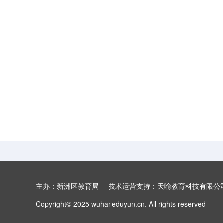
3 口耳目手足
4 日月山川
语文园地一
快乐读书吧 读书真快乐
主办：新洲区教育局 技术运营支持：天喻教育科技有限
Copyright© 2025 wuhaneduyun.cn. All rights reserved