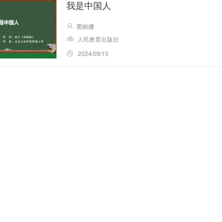
我是中国人
一
窦丽娜
年
人民教育出版社
级 ·
上
2024/09/10
册 ·
统
编
版