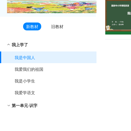
新教材
旧教材
我上学了
我是中国人
我爱我们的祖国
我是小学生
我爱学语文
第一单元·识字
1 天地人
2 金木水火土