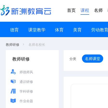
首页
课程
名师
德育
课堂教学
体育
美育
劳动教
教师研修
名师名校长
教师研修
名师课堂
分类
师德师风
通识研修
学科研修
作业命题